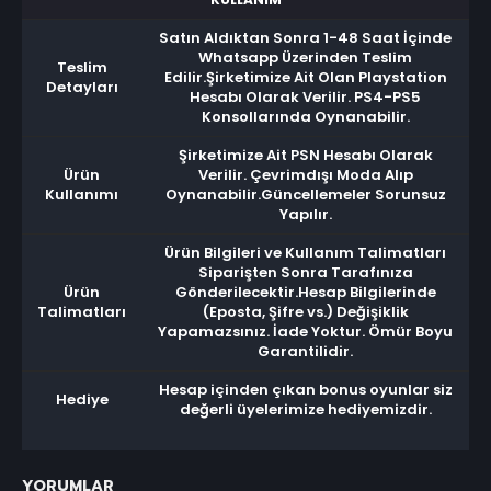
Satın Aldıktan Sonra 1-48 Saat İçinde
Whatsapp Üzerinden Teslim
Teslim
Edilir.Şirketimize Ait Olan Playstation
Detayları
Hesabı Olarak Verilir. PS4-PS5
Konsollarında Oynanabilir.
Şirketimize Ait PSN Hesabı Olarak
Ürün
Verilir. Çevrimdışı Moda Alıp
Kullanımı
Oynanabilir.Güncellemeler Sorunsuz
Yapılır.
Ürün Bilgileri ve Kullanım Talimatları
Siparişten Sonra Tarafınıza
Ürün
Gönderilecektir.Hesap Bilgilerinde
Talimatları
(Eposta, Şifre vs.) Değişiklik
Yapamazsınız. İade Yoktur. Ömür Boyu
Garantilidir.
Hesap içinden çıkan bonus oyunlar siz
Hediye
değerli üyelerimize hediyemizdir.
YORUMLAR