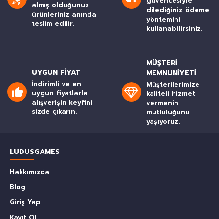
güvencesiyle
almış olduğunuz
dilediğiniz ödeme
ürünleriniz anında
yöntemini
teslim edilir.
kullanabilirsiniz.
MÜŞTERI
UYGUN FIYAT
MEMNUNIYETI
İndirimli ve en
Müşterilerimize
uygun fiyatlarla
kaliteli hizmet
alışverişin keyfini
vermenin
sizde çıkarın.
mutluluğunu
yaşıyoruz.
LUDUSGAMES
Hakkımızda
Blog
Giriş Yap
Kayıt Ol