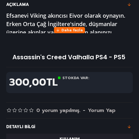
AÇIKLAMA
Efsanevi Viking akıncısı Eivor olarak oynayın.
Erken Orta Çağ İngiltere'sinde, düşmanlar
üzerine akınlar yapın, yerleşim alanınızı
genişletin, siyasi gücünüzü pekiştirin ve
Valhalla'daki tanrılar arasında kendinize yer
Assassin's Creed Valhalla PS4 - PS5
edinin.
.​​
Hemen Assassin's Creed Valhalla PS4
- PS5 satın alarak
bu eşsiz deneyime ortak
olabilirsiniz.
300,00TL
STOKDA VAR:
0 yorum yapılmış.
-
Yorum Yap
DETAYLI BILGI
KULLANIM